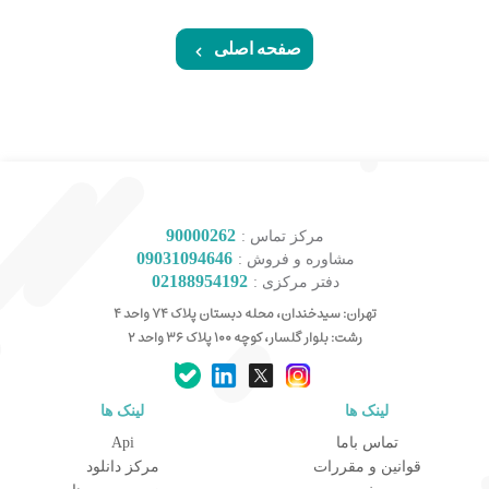
صفحه اصلی
90000262
مرکز تماس :
09031094646
مشاوره و فروش :
02188954192
دفتر مرکزی :
تهران: سیدخندان، محله دبستان پلاک ۷۴ واحد ۴
رشت: بلوار گلسار، کوچه ۱۰۰ پلاک ۳۶ واحد ۲
لینک ها
لینک ها
کارشناس مشاوره و فروش
تماس باما
Api
جهت ارتباط در پیامرسان بله کلیک کنید
قوانین و مقررات
مرکز دانلود