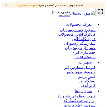
تخفیف ویژه حمایت از کسب و کارها
(مهلت محدود)
منوی‌دیجیتال
MenuDigital
تعرفه محصولات
منوی دیجیتال رستوران
کاتالوگ آنلاین محصولات
فروشگاه آنلاین
سفارشگیر رستوران
حسابداری رستوران
حسابداری ابری
سیستم CRM
تجهیزات
کیوسک سفارش گیر
کامپیوتر بدون کیس
فیش پرینتر
دستگاه پوز
کالر آیدی
سرویس ها
قیمت لحظه ای طلا و دلار
ابزار ساخت کیوآر کد
سرویس اطلاعات ip