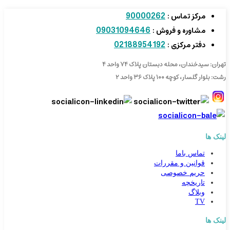
90000262
مرکز تماس :
09031094646
مشاوره و فروش :
02188954192
دفتر مرکزی :
تهران: سیدخندان، محله دبستان پلاک ۷۴ واحد ۴
رشت: بلوار گلسار، کوچه ۱۰۰ پلاک ۳۶ واحد ۲
لینک ها
تماس باما
قوانین و مقررات
حریم خصوصی
تاریخچه
وبلاگ
TV
لینک ها