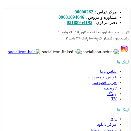
90000262
مرکز تماس :
09031094646
مشاوره و فروش :
02188954192
دفتر مرکزی :
تهران: سیدخندان، محله دبستان پلاک ۷۴ واحد ۴
رشت: بلوار گلسار، کوچه ۱۰۰ پلاک ۳۶ واحد ۲
لینک ها
تماس باما
قوانین و مقررات
حریم خصوصی
تاریخچه
وبلاگ
TV
لینک ها
Api
مرکز دانلود
وضعیت سرورها