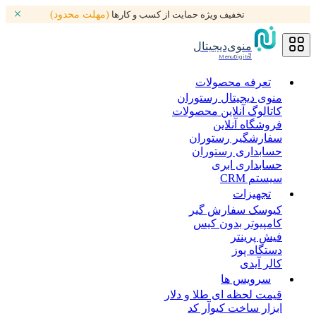
تخفیف ویژه حمایت از کسب و کارها
(مهلت محدود)
منوی‌دیجیتال
MenuDigital
تعرفه محصولات
منوی دیجیتال رستوران
کاتالوگ آنلاین محصولات
فروشگاه آنلاین
سفارشگیر رستوران
حسابداری رستوران
حسابداری ابری
سیستم CRM
تجهیزات
کیوسک سفارش گیر
کامپیوتر بدون کیس
فیش پرینتر
دستگاه پوز
کالر آیدی
سرویس ها
قیمت لحظه ای طلا و دلار
ابزار ساخت کیوآر کد