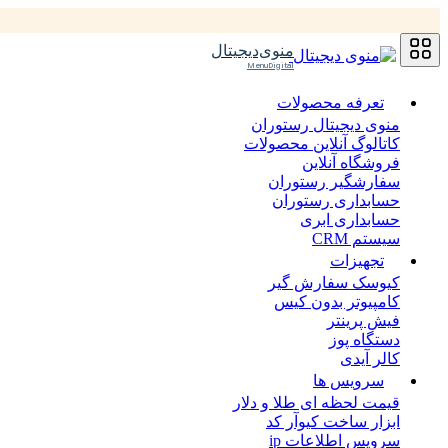
منوی‌دیجیتال
MenuDigital
تعرفه محصولات
منوی دیجیتال رستوران
کاتالوگ آنلاین محصولات
فروشگاه آنلاین
سفارشگیر رستوران
حسابداری رستوران
حسابداری ابری
سیستم CRM
تجهیزات
کیوسک سفارش گیر
کامپیوتر بدون کیس
فیش پرینتر
دستگاه پوز
کالر آیدی
سرویس ها
قیمت لحظه ای طلا و دلار
ابزار ساخت کیوآر کد
سرویس اطلاعات ip