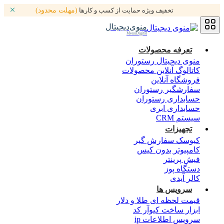
تخفیف ویژه حمایت از کسب و کارها
(مهلت محدود)
منوی‌دیجیتال
MenuDigital
تعرفه محصولات
منوی دیجیتال رستوران
کاتالوگ آنلاین محصولات
فروشگاه آنلاین
سفارشگیر رستوران
حسابداری رستوران
حسابداری ابری
سیستم CRM
تجهیزات
کیوسک سفارش گیر
کامپیوتر بدون کیس
فیش پرینتر
دستگاه پوز
کالر آیدی
سرویس ها
قیمت لحظه ای طلا و دلار
ابزار ساخت کیوآر کد
سرویس اطلاعات ip