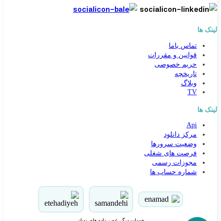
لینک ها
تماس باما
قوانین و مقررات
حریم خصوصی
تاریخچه
وبلاگ
TV
لینک ها
کارشناس مشاوره و فروش
Api
جهت ارتباط در پیامرسان بله کلیک کنید
مرکز دانلود
وضعیت سرورها
فرصت های شغلی
تماس تلفنی با کارشناس فروش
مجوزات رسمی
شماره حساب ها
09031094646
90000262
021-88954192
خدمات دیگر عصر داده های نویان