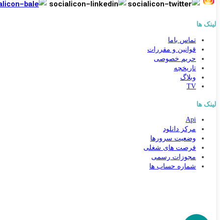
لینک ها
تماس باما
قوانین و مقررات
حریم خصوصی
تاریخچه
وبلاگ
TV
لینک ها
Api
کارشناس مشاوره و فروش
مرکز دانلود
جهت ارتباط در پیامرسان بله کلیک کنید
وضعیت سرورها
فرصت های شغلی
مجوزات رسمی
تماس تلفنی با کارشناس فروش
شماره حساب ها
09031094646
90000262
021-88954192