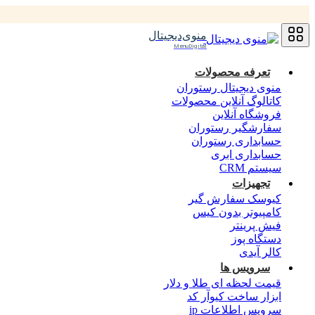
منوی‌دیجیتال
MenuDigital
تعرفه محصولات
منوی دیجیتال رستوران
کاتالوگ آنلاین محصولات
فروشگاه آنلاین
سفارشگیر رستوران
حسابداری رستوران
حسابداری ابری
سیستم CRM
تجهیزات
کیوسک سفارش گیر
کامپیوتر بدون کیس
فیش پرینتر
دستگاه پوز
کالر آیدی
سرویس ها
قیمت لحظه ای طلا و دلار
ابزار ساخت کیوآر کد
سرویس اطلاعات ip