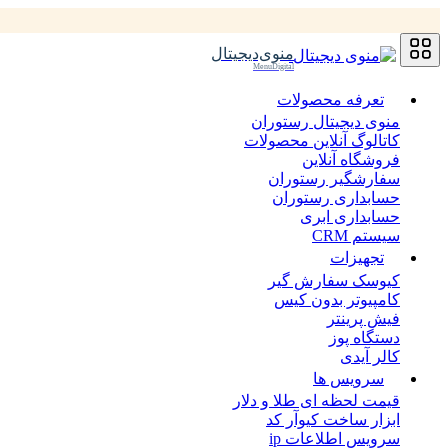
منوی‌دیجیتال
MenuDigital
تعرفه محصولات
منوی دیجیتال رستوران
کاتالوگ آنلاین محصولات
فروشگاه آنلاین
سفارشگیر رستوران
حسابداری رستوران
حسابداری ابری
سیستم CRM
تجهیزات
کیوسک سفارش گیر
کامپیوتر بدون کیس
فیش پرینتر
دستگاه پوز
کالر آیدی
سرویس ها
قیمت لحظه ای طلا و دلار
ابزار ساخت کیوآر کد
سرویس اطلاعات ip