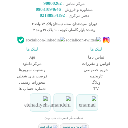
90000262
مرکز تماس :
09031094646
مشاوره و فروش :
02188954192
دفتر مرکزی :
تهران: سیدخندان، محله دبستان پلاک ۷۴ واحد ۴
رشت: بلوار گلسار، کوچه ۱۰۰ پلاک ۳۶ واحد ۲
لینک ها
لینک ها
تماس باما
Api
قوانین و مقررات
مرکز دانلود
حریم خصوصی
وضعیت سرورها
تاریخچه
فرصت های شغلی
کارشناس مشاوره و فروش
وبلاگ
مجوزات رسمی
جهت ارتباط در پیامرسان بله کلیک کنید
TV
شماره حساب ها
تماس تلفنی با کارشناس فروش
09031094646
90000262
خدمات دیگر عصر داده های نویان
021-88954192
نویان وب هاست
نویان فیت