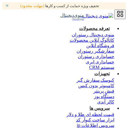
تخفیف ویژه حمایت از کسب و کارها
(مهلت محدود)
منوی‌دیجیتال
MenuDigital
تعرفه محصولات
منوی دیجیتال رستوران
کاتالوگ آنلاین محصولات
فروشگاه آنلاین
سفارشگیر رستوران
حسابداری رستوران
حسابداری ابری
سیستم CRM
تجهیزات
کیوسک سفارش گیر
کامپیوتر بدون کیس
فیش پرینتر
دستگاه پوز
کالر آیدی
سرویس ها
قیمت لحظه ای طلا و دلار
ابزار ساخت کیوآر کد
سرویس اطلاعات ip