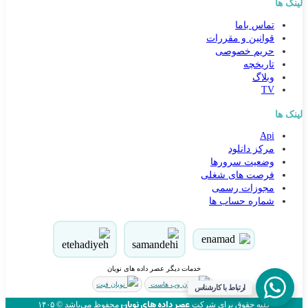
لینک ها
تماس باما
قوانین و مقررات
حریم خصوصی
تاریخچه
وبلاگ
TV
لینک ها
Api
کارشناس مشاوره و فروش
مرکز دانلود
جهت ارتباط در پیامرسان بله کلیک کنید
وضعیت سرورها
فرصت های شغلی
مجوزات رسمی
تماس تلفنی با کارشناس فروش
شماره حساب ها
09031094646
90000262
021-88954192
خدمات دیگر عصر داده های نویان
ذخیره در مخاطبین
نویان وب هاست
نویان فیت
ارتباط با کارشناس
ذخیره کنید شماره مون یادتون نره!
عصر داده های نویان
کلیه حقوق برای شرکت
محفوظ می‌باشد © ۱۴۰۵