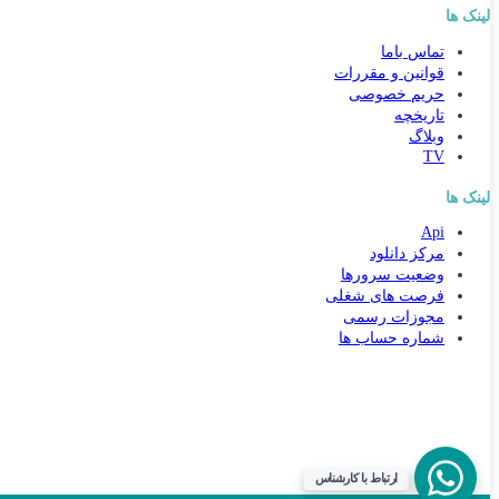
لینک ها
تماس باما
قوانین و مقررات
حریم خصوصی
تاریخچه
وبلاگ
TV
لینک ها
Api
کارشناس مشاوره و فروش
مرکز دانلود
جهت ارتباط در پیامرسان بله کلیک کنید
وضعیت سرورها
فرصت های شغلی
مجوزات رسمی
تماس تلفنی با کارشناس فروش
شماره حساب ها
09031094646
90000262
021-88954192
ذخیره در مخاطبین
ارتباط با کارشناس
ذخیره کنید شماره مون یادتون نره!