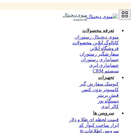
منوی‌دیجیتال
MenuDigital
تعرفه محصولات
منوی دیجیتال رستوران
کاتالوگ آنلاین محصولات
فروشگاه آنلاین
سفارشگیر رستوران
حسابداری رستوران
حسابداری ابری
سیستم CRM
تجهیزات
کیوسک سفارش گیر
کامپیوتر بدون کیس
فیش پرینتر
دستگاه پوز
کالر آیدی
سرویس ها
قیمت لحظه ای طلا و دلار
ابزار ساخت کیوآر کد
سرویس اطلاعات ip