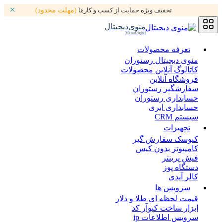
تخفیف ویژه حمایت از کسب و کارها
(مهلت محدود)
منوی‌دیجیتال
MenuDigital
تعرفه محصولات
منوی دیجیتال رستوران
کاتالوگ آنلاین محصولات
فروشگاه آنلاین
سفارشگیر رستوران
حسابداری رستوران
حسابداری ابری
سیستم CRM
تجهیزات
کیوسک سفارش گیر
کامپیوتر بدون کیس
فیش پرینتر
دستگاه پوز
کالر آیدی
سرویس ها
قیمت لحظه ای طلا و دلار
ابزار ساخت کیوآر کد
سرویس اطلاعات ip