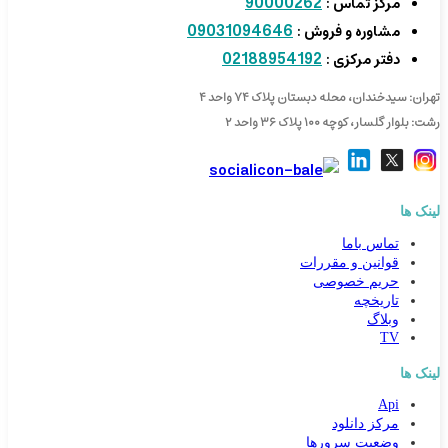
90000262
مرکز تماس :
09031094646
مشاوره و فروش :
02188954192
دفتر مرکزی :
تهران: سیدخندان، محله دبستان پلاک ۷۴ واحد ۴
رشت: بلوار گلسار، کوچه ۱۰۰ پلاک ۳۶ واحد ۲
لینک ها
تماس باما
قوانین و مقررات
حریم خصوصی
تاریخچه
وبلاگ
TV
لینک ها
Api
مرکز دانلود
وضعیت سرورها