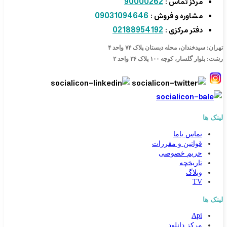
90000262
مرکز تماس :
09031094646
مشاوره و فروش :
02188954192
دفتر مرکزی :
تهران: سیدخندان، محله دبستان پلاک ۷۴ واحد ۴
رشت: بلوار گلسار، کوچه ۱۰۰ پلاک ۳۶ واحد ۲
لینک ها
تماس باما
قوانین و مقررات
حریم خصوصی
تاریخچه
وبلاگ
TV
لینک ها
Api
مرکز دانلود