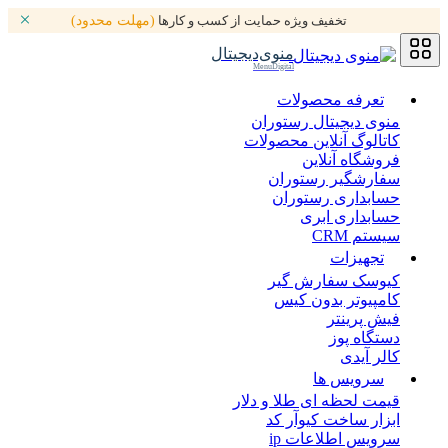
تخفیف ویژه حمایت از کسب و کارها
(مهلت محدود)
منوی‌دیجیتال
MenuDigital
تعرفه محصولات
منوی دیجیتال رستوران
کاتالوگ آنلاین محصولات
فروشگاه آنلاین
سفارشگیر رستوران
حسابداری رستوران
حسابداری ابری
سیستم CRM
تجهیزات
کیوسک سفارش گیر
کامپیوتر بدون کیس
فیش پرینتر
دستگاه پوز
کالر آیدی
سرویس ها
قیمت لحظه ای طلا و دلار
ابزار ساخت کیوآر کد
سرویس اطلاعات ip