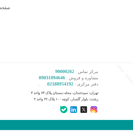
صفحه ا
90000262
مرکز تماس :
09031094646
مشاوره و فروش :
02188954192
دفتر مرکزی :
کارشناس مشاوره و فروش
تهران: سیدخندان، محله دبستان پلاک ۷۴ واحد ۴
جهت ارتباط در پیامرسان بله کلیک کنید
رشت: بلوار گلسار، کوچه ۱۰۰ پلاک ۳۶ واحد ۲
تماس تلفنی با کارشناس فروش
09031094646
90000262