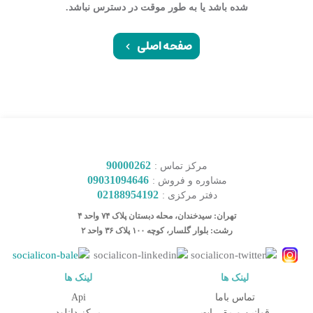
شده باشد یا به طور موقت در دسترس نباشد.
صفحه اصلی
90000262
مرکز تماس :
09031094646
مشاوره و فروش :
02188954192
دفتر مرکزی :
تهران: سیدخندان، محله دبستان پلاک ۷۴ واحد ۴
رشت: بلوار گلسار، کوچه ۱۰۰ پلاک ۳۶ واحد ۲
کارشناس مشاوره و فروش
لینک ها
لینک ها
جهت ارتباط در پیامرسان بله کلیک کنید
تماس باما
Api
قوانین و مقررات
مرکز دانلود