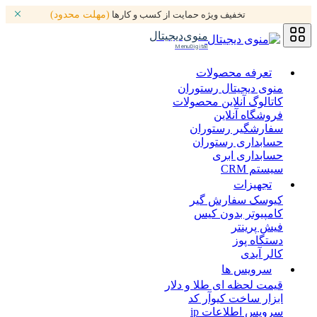
تخفیف ویژه حمایت از کسب و کارها
(مهلت محدود)
منوی‌دیجیتال
MenuDigital
تعرفه محصولات
منوی دیجیتال رستوران
کاتالوگ آنلاین محصولات
فروشگاه آنلاین
سفارشگیر رستوران
حسابداری رستوران
حسابداری ابری
سیستم CRM
تجهیزات
کیوسک سفارش گیر
کامپیوتر بدون کیس
فیش پرینتر
دستگاه پوز
کالر آیدی
سرویس ها
قیمت لحظه ای طلا و دلار
ابزار ساخت کیوآر کد
سرویس اطلاعات ip