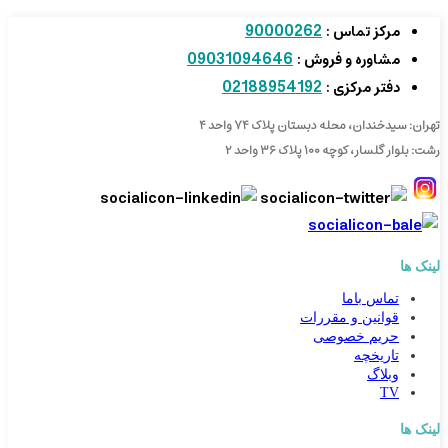
90000262
مرکز تماس :
09031094646
مشاوره و فروش :
02188954192
دفتر مرکزی :
تهران: سیدخندان، محله دبستان پلاک ۷۴ واحد ۴
رشت: بلوار گلسار، کوچه ۱۰۰ پلاک ۳۶ واحد ۲
لینک ها
تماس باما
قوانین و مقررات
حریم خصوصی
تاریخچه
وبلاگ
TV
لینک ها