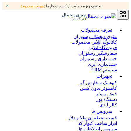
تخفیف ویژه حمایت از کسب و کارها
(مهلت محدود)
منوی‌دیجیتال
MenuDigital
تعرفه محصولات
منوی دیجیتال رستوران
کاتالوگ آنلاین محصولات
فروشگاه آنلاین
سفارشگیر رستوران
حسابداری رستوران
حسابداری ابری
سیستم CRM
تجهیزات
کیوسک سفارش گیر
کامپیوتر بدون کیس
فیش پرینتر
دستگاه پوز
کالر آیدی
سرویس ها
قیمت لحظه ای طلا و دلار
ابزار ساخت کیوآر کد
سرویس اطلاعات ip