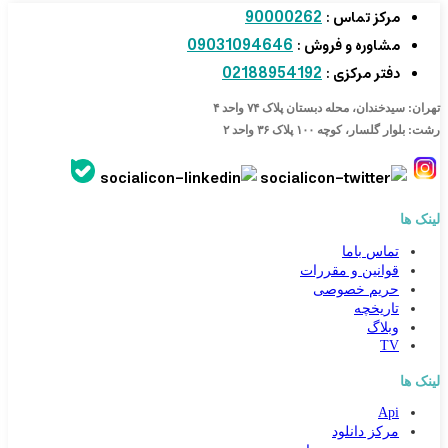
90000262
مرکز تماس :
09031094646
مشاوره و فروش :
02188954192
دفتر مرکزی :
تهران: سیدخندان، محله دبستان پلاک ۷۴ واحد ۴
رشت: بلوار گلسار، کوچه ۱۰۰ پلاک ۳۶ واحد ۲
لینک ها
تماس باما
قوانین و مقررات
حریم خصوصی
تاریخچه
وبلاگ
TV
لینک ها
Api
مرکز دانلود