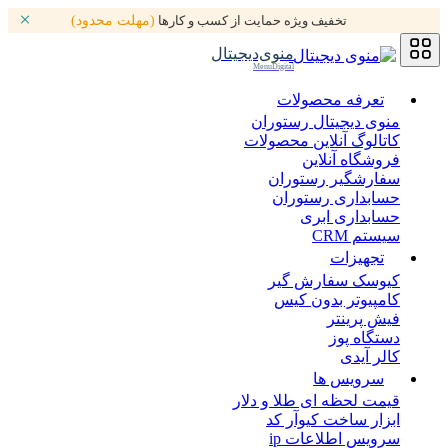
تخفیف ویژه حمایت از کسب و کارها
(مهلت محدود)
منوی‌دیجیتال
MenuDigital
تعرفه محصولات
منوی دیجیتال رستوران
کاتالوگ آنلاین محصولات
فروشگاه آنلاین
سفارشگیر رستوران
حسابداری رستوران
حسابداری ابری
سیستم CRM
تجهیزات
کیوسک سفارش گیر
کامپیوتر بدون کیس
فیش پرینتر
دستگاه پوز
کالر آیدی
سرویس ها
قیمت لحظه ای طلا و دلار
ابزار ساخت کیوآر کد
سرویس اطلاعات ip