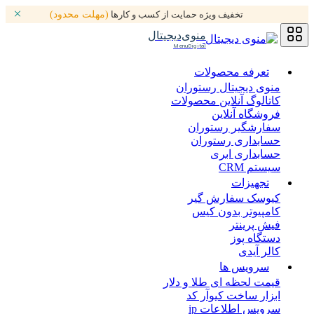
تخفیف ویژه حمایت از کسب و کارها
(مهلت محدود)
منوی‌دیجیتال
MenuDigital
تعرفه محصولات
منوی دیجیتال رستوران
کاتالوگ آنلاین محصولات
فروشگاه آنلاین
سفارشگیر رستوران
حسابداری رستوران
حسابداری ابری
سیستم CRM
تجهیزات
کیوسک سفارش گیر
کامپیوتر بدون کیس
فیش پرینتر
دستگاه پوز
کالر آیدی
سرویس ها
قیمت لحظه ای طلا و دلار
ابزار ساخت کیوآر کد
سرویس اطلاعات ip