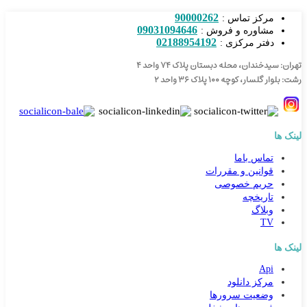
90000262
مرکز تماس :
09031094646
مشاوره و فروش :
02188954192
دفتر مرکزی :
تهران: سیدخندان، محله دبستان پلاک ۷۴ واحد ۴
رشت: بلوار گلسار، کوچه ۱۰۰ پلاک ۳۶ واحد ۲
لینک ها
تماس باما
قوانین و مقررات
حریم خصوصی
تاریخچه
وبلاگ
TV
لینک ها
Api
مرکز دانلود
وضعیت سرورها