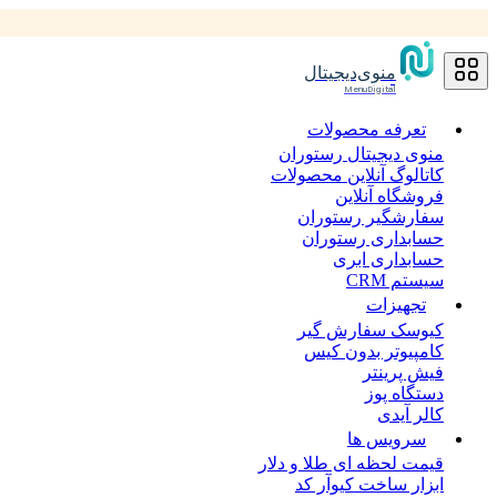
منوی‌دیجیتال
MenuDigital
تعرفه محصولات
منوی دیجیتال رستوران
کاتالوگ آنلاین محصولات
فروشگاه آنلاین
سفارشگیر رستوران
حسابداری رستوران
حسابداری ابری
سیستم CRM
تجهیزات
کیوسک سفارش گیر
کامپیوتر بدون کیس
فیش پرینتر
دستگاه پوز
کالر آیدی
سرویس ها
قیمت لحظه ای طلا و دلار
ابزار ساخت کیوآر کد