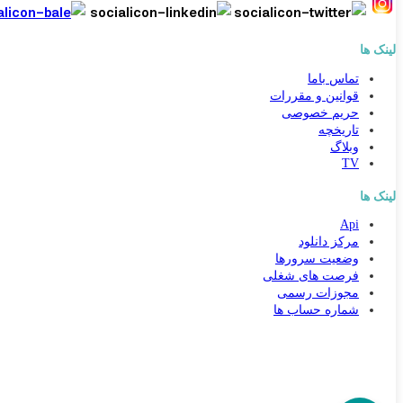
لینک ها
تماس باما
قوانین و مقررات
حریم خصوصی
تاریخچه
وبلاگ
TV
لینک ها
Api
کارشناس مشاوره و فروش
مرکز دانلود
جهت ارتباط در پیامرسان بله کلیک کنید
وضعیت سرورها
فرصت های شغلی
مجوزات رسمی
تماس تلفنی با کارشناس فروش
شماره حساب ها
09031094646
90000262
021-88954192