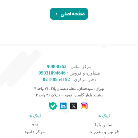
صفحه اصلی
90000262
مرکز تماس :
09031094646
مشاوره و فروش :
02188954192
دفتر مرکزی :
تهران: سیدخندان، محله دبستان پلاک ۷۴ واحد ۴
رشت: بلوار گلسار، کوچه ۱۰۰ پلاک ۳۶ واحد ۲
لینک ها
لینک ها
کارشناس مشاوره و فروش
تماس باما
Api
جهت ارتباط در پیامرسان بله کلیک کنید
قوانین و مقررات
مرکز دانلود